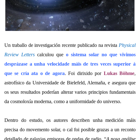
Un traballo de investigación recente publicado na revista
Physical
Review Letters
calculou que
o sistema solar no que vivimos
desprázase a unha velocidade máis de tres veces superior á
que se cría ata o de agora
. Foi dirixido por
Lukas Böhme
,
astrofísico da Universidade de Bielefeld, Alemaña, e asegura que
os seus resultados poderían alterar varios principios fundamentais
da cosmoloxía moderna, como a uniformidade do universo.
Dentro do estudo, os autores describen unha medición máis
precisa do movemento solar, o cal foi posible grazas a un reconto
detallado de galaxias emisoras de ondas de radio. “
A nosa análise