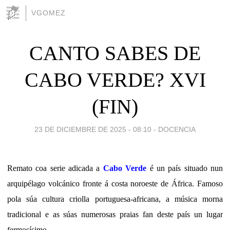
VGOMEZ
CANTO SABES DE
CABO VERDE? XVI
(FIN)
23 DE DICIEMBRE DE 2025 - 08:10
-
DOCENCIA
Remato coa serie adicada a
Cabo Verde
é un país situado nun
arquipélago volcánico fronte á costa noroeste de África. Famoso
pola súa cultura criolla portuguesa-africana, a música morna
tradicional e as súas numerosas praias fan deste país un lugar
fermosísimo