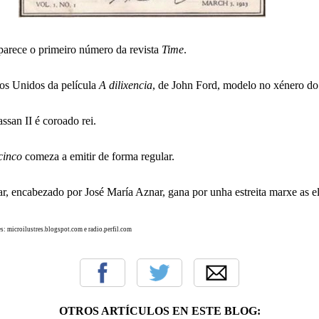
arece o primeiro número da revista
Time
.
os Unidos da película
A dilixencia
, de John Ford, modelo no xénero do
san II é coroado rei.
cinco
comeza a emitir de forma regular.
r, encabezado por José María Aznar, gana por unha estreita marxe as el
: microilustres.blogspot.com e radio.perfil.com
OTROS ARTÍCULOS EN ESTE BLOG: