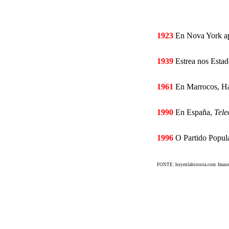
1923
En Nova York ap
1939
Estrea nos Estad
1961
En Marrocos, Has
1990
En España,
Tele
1996
O Partido Popula
FONTE: hoyenlahistoria.com
Imaxes