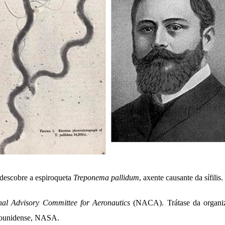
descobre a espiroqueta
Treponema pallidum
, axente causante da sífilis.
nal Advisory Committee for Aeronautics
(NACA). Trátase da organiz
adounidense, NASA.