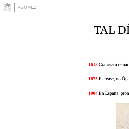
VGOMEZ
TAL D
1613
Comeza a reinar 
1875
Estréase, no Ópe
1904
En España, promu