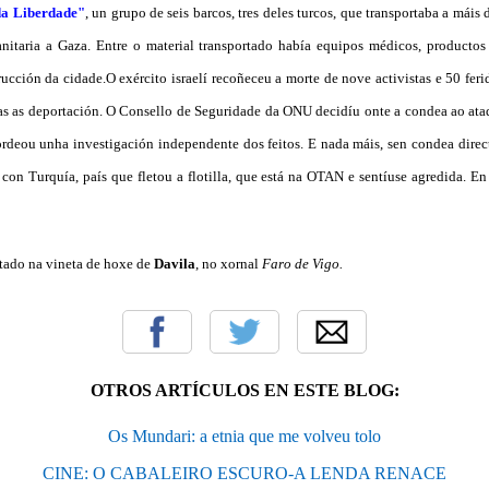
da Liberdade"
, un grupo de seis barcos, tres deles turcos, que transportaba a mái
itaria a Gaza. Entre o material transportado había equipos médicos, productos
ucción da cidade.O exército israelí recoñeceu a morte de nove activistas e 50 ferid
as deportación. O Consello de Seguridade da ONU decidíu onte a condea ao ataque
rdeou unha investigación independente dos feitos. E nada máis, sen condea directa 
on Turquía, país que fletou a flotilla, que está na OTAN e sentíuse agredida. En
atado na vineta de hoxe de
Davila
, no xornal
Faro de Vigo.
OTROS ARTÍCULOS EN ESTE BLOG:
Os Mundari: a etnia que me volveu tolo
CINE: O CABALEIRO ESCURO-A LENDA RENACE