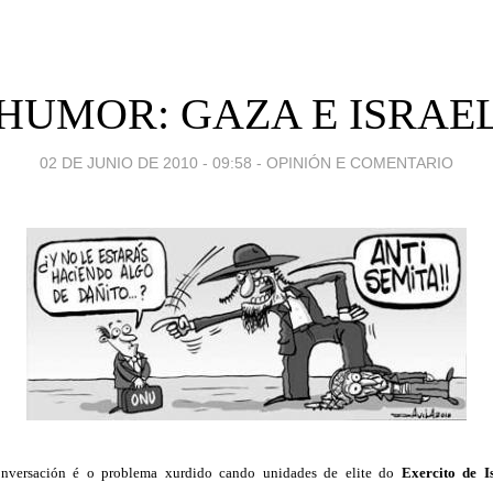
HUMOR: GAZA E ISRAE
02 DE JUNIO DE 2010 - 09:58
-
OPINIÓN E COMENTARIO
onversación é o problema xurdido cando unidades de elite do
Exercito de I