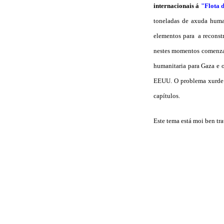
internacionais á
"Flota 
toneladas de axuda human
elementos para a reconstr
nestes momentos comenzas 
humanitaria para Gaza e o
EEUU. O problema xurde c
capítulos.
Este tema está moi ben tr