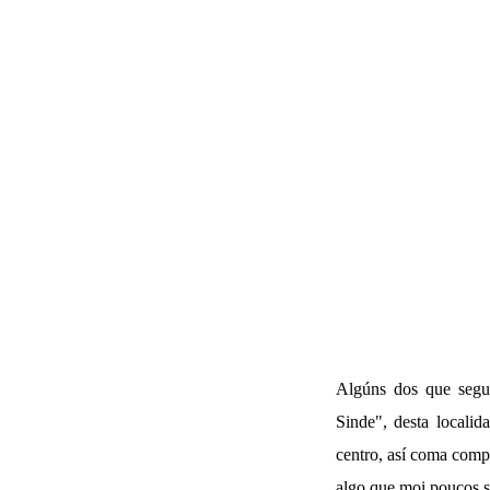
Algúns dos que segui
Sinde", desta locali
centro, así coma comp
algo que moi poucos 