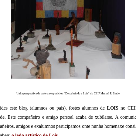
Unha perspectiva de parte da exposición "Descubrindo a Lois" do CEIP Manuel R. Sinde
des este blog (alumnos ou pais), fostes alumnos de
LOIS
no CEIP
dade. Este compañeiro e amigo persoal acaba de xubilarse. A comuni
añeiros, amigos e exalumnos participamos onte nunha homenaxe consis
saben:
o lado artístico de Lois
.