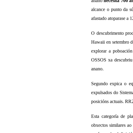
anano
necesita 700 a
alcance o punto da s
afastado atoparase a 1
O descubrimento produ
Hawaii en setembro d
explorar a poboación
OSSOS xa descubriu m
anano.
Segundo expica o equ
expulsados do Sistema
posicións actuais. RR2
Esta categoría de pl
obxectos similares ao