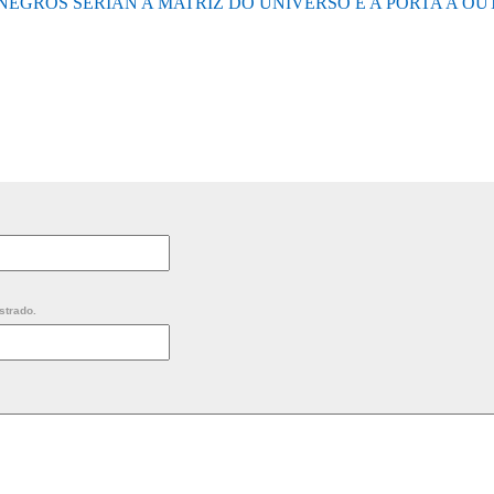
NEGROS SERÍAN A MATRIZ DO UNIVERSO E A PORTA A O
strado.