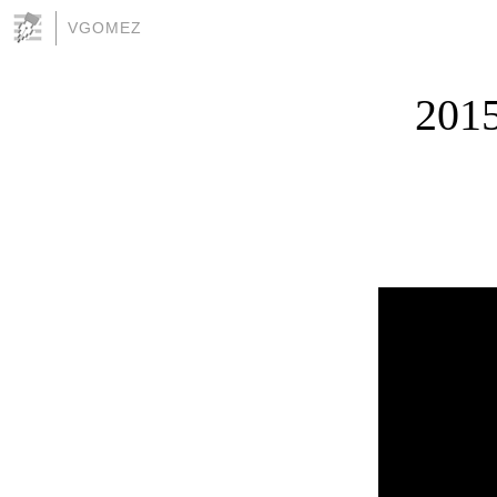
VGOMEZ
201