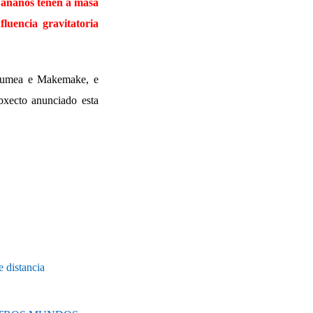
 ananos teñen a masa
fluencia gravitatoria
Haumea e Makemake, e
bxecto anunciado esta
e distancia