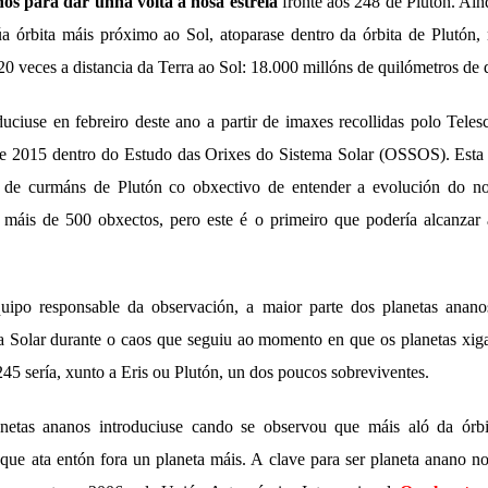
nos para dar unha volta á nosa estrela
fronte aos 248 de Plutón. Aí
úa órbita máis próximo ao Sol, atoparase dentro da órbita de Plutón
20 veces a distancia da Terra ao Sol: 18.000 millóns de quilómetros de d
ciuse en febreiro deste ano a partir de imaxes recollidas polo Tele
e 2015 dentro do Estudo das Orixes do Sistema Solar (OSSOS). Esta 
 de curmáns de Plutón co obxectivo de entender a evolución do nos
áis de 500 obxectos, pero este é o primeiro que podería alcanzar a
ipo responsable da observación, a maior parte dos planetas anano
 Solar durante o caos que seguiu ao momento en que os planetas xiga
45 sería, xunto a Eris ou Plutón, un dos poucos sobreviventes.
anetas ananos introduciuse cando se observou que máis aló da órbit
 que ata entón fora un planeta máis. A clave para ser planeta anano n