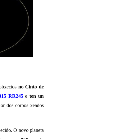
 obxectos
no Cinto de
015 RR245
e
ten un
ior dos corpos xeados
ñecido. O novo planeta