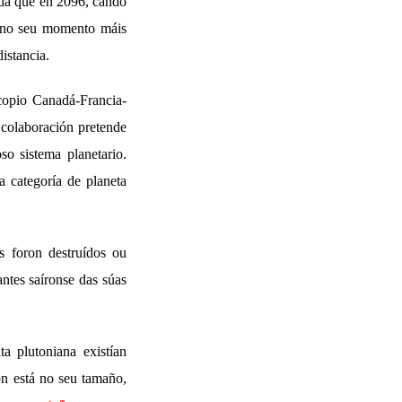
nda que en 2096, cando
, no seu momento máis
istancia.
scopio Canadá-Francia-
colaboración pretende
o sistema planetario.
 categoría de planeta
s foron destruídos ou
ntes saíronse das súas
a plutoniana existían
on está no seu tamaño,