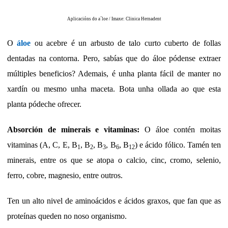
Aplicacións do a´loe / Imaxe: Clinica Hernadent
O
áloe
ou acebre é un arbusto de talo curto cuberto de follas
dentadas na contorna. Pero, sabías que do áloe pódense extraer
múltiples beneficios? Ademais, é unha planta fácil de manter no
xardín ou mesmo unha maceta. Bota unha ollada ao que esta
planta pódeche ofrecer.
Absorción de minerais e vitaminas:
O áloe contén moitas
vitaminas (A, C, E, B
, B
, B
, B
, B
) e ácido fólico. Tamén ten
1
2
3
6
12
minerais, entre os que se atopa o calcio, cinc, cromo, selenio,
ferro, cobre, magnesio, entre outros.
Ten un alto nivel de aminoácidos e ácidos graxos, que fan que as
proteínas queden no noso organismo.