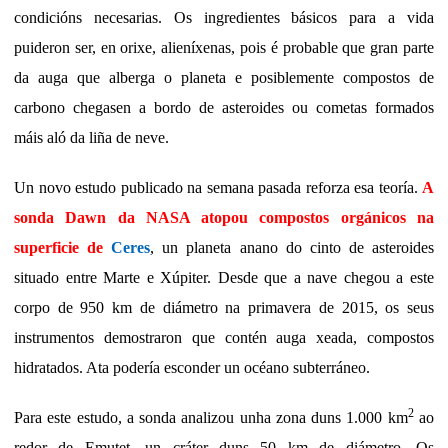
condicións necesarias. Os ingredientes básicos para a vida
puideron ser, en orixe, alieníxenas, pois é probable que gran parte
da auga que alberga o planeta e posiblemente compostos de
carbono chegasen a bordo de asteroides ou cometas formados
máis aló da liña de neve.
Un novo estudo publicado na semana pasada reforza esa teoría.
A
sonda Dawn da NASA atopou compostos orgánicos na
superficie de
Ceres
, un planeta anano do cinto de asteroides
situado entre Marte e Xúpiter. Desde que a nave chegou a este
corpo de 950 km de diámetro na primavera de 2015, os seus
instrumentos demostraron que contén auga xeada, compostos
hidratados. Ata podería esconder un océano subterráneo.
2
Para este estudo, a sonda analizou unha zona duns 1.000 km
ao
redor de Emutet, un cráter duns 50 km de diámetro. Os