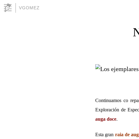
VGOMEZ
N
Continuamos co repas
Exploración de Espec
auga doce
.
Esta gran
raia de au