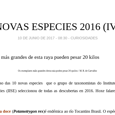
OVAS ESPECIES 2016 (I
10 DE JUNIO DE 2017 - 08:30
-
CURIOSIDADES
O
s exemplares máis grandes desta raia poden pesar 20 quilos
/ M. R. de Carvalho
o das 10 novas especies que o grupo de taxonomistas do Instituto
ies (IISE) seleccionou de todas as descubertas en 2016. Hoxe falar
ga doce
(
Potamotrygon rex
)é endémica ao río Tocantins Brasil. O espé