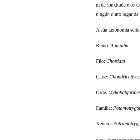
m de lonxitude e os e
ningún outro lugar da
A súa taxonomía sería
Reino:
Animalia
Filo:
Chordata
Clase:
Chondrichtiye
Orde:
Myliobatiforme
Familia:
Potamotrygo
Xénero:
Potramotryg
FONTE: Araceli Acosta/Xornal abc/