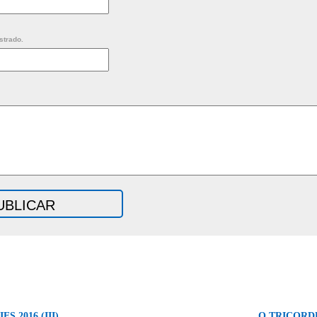
strado.
S 2016 (III)
O TRICORD