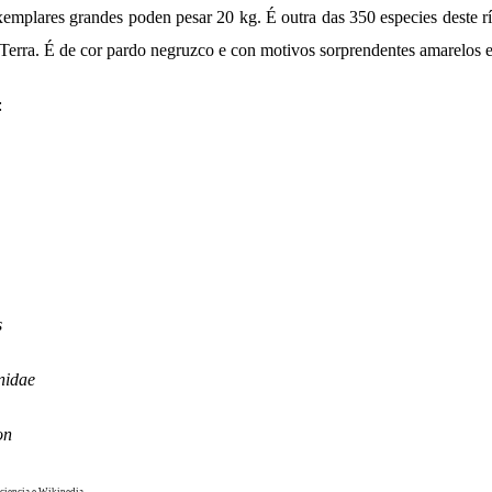
xemplares grandes poden pesar 20 kg. É outra das 350 especies deste r
 Terra. É de cor pardo negruzco e con motivos sorprendentes amarelos e
:
s
s
nidae
on
ciencia e Wikipedia