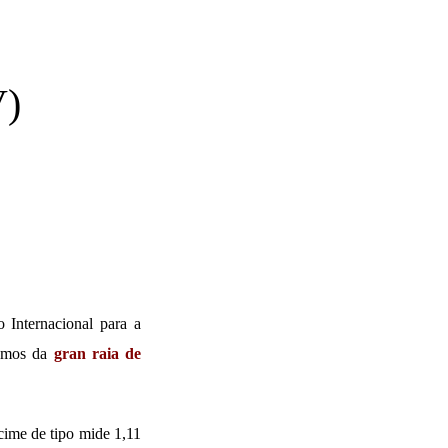
V)
 Internacional para a
emos da
gran
raia de
cime de tipo mide 1,11