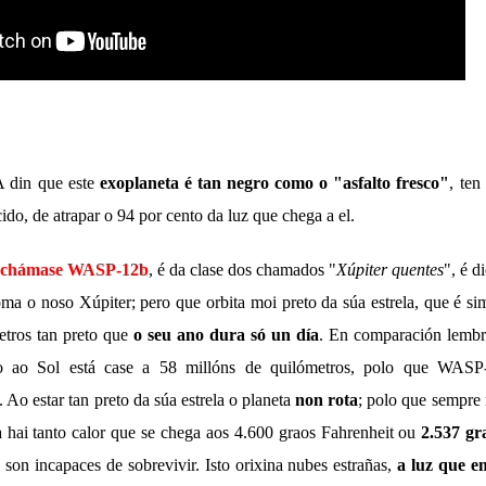
 din que este
exoplaneta é tan negro como o "asfalto fresco"
, ten
do, de atrapar o 94 por cento da luz que chega a el.
chámase WASP-12b
, é da clase dos chamados "
Xúpiter quentes
", é d
oma o noso Xúpiter; pero que orbita moi preto da súa estrela, que é sim
etros tan preto que
o seu ano dura só un día
. En comparación lemb
o ao Sol está case a 58 millóns de quilómetros, polo que WASP
 Ao estar tan preto da súa estrela o planeta
non rota
; polo que sempre
a hai tanto calor que se chega aos 4.600 graos Fahrenheit ou
2.537 gr
son incapaces de sobrevivir. Isto orixina nubes estrañas,
a luz que em