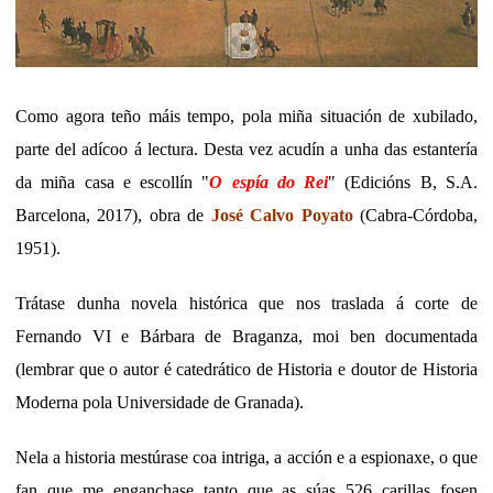
Como agora teño máis tempo, pola miña situación de xubilado,
parte del adícoo á lectura. Desta vez acudín a unha das estantería
da miña casa e escollín "
O espía do Rei
" (Edicións B, S.A.
Barcelona, 2017), obra de
José Calvo Poyato
(Cabra-Córdoba,
1951).
Trátase dunha novela histórica que nos traslada á corte de
Fernando VI e Bárbara de Braganza, moi ben documentada
(lembrar que o autor é catedrático de Historia e doutor de Historia
Moderna pola Universidade de Granada).
Nela a historia mestúrase coa intriga, a acción e a espionaxe, o que
fan que me enganchase tanto que as súas 526 carillas fosen