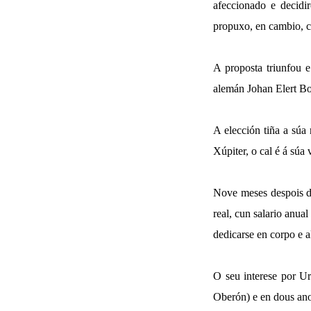
afeccionado e decid
propuxo, en cambio, 
A proposta triunfou 
alemán Johan Elert B
A elección tiña a súa
Xúpiter, o cal é á súa 
Nove meses despois d
real, cun salario anua
dedicarse en corpo e 
O seu interese por U
Oberón) e en dous anos