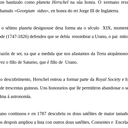
iron bautizalo como
planeta Herschel
na súa honra. O xermano rexe
chamalo «
Georgium sidus
», en honra do rei Jorge III de Inglaterra.
e o sétimo planeta designouse desa forma ata o século XIX, momen
ode (1747-1826) defendeu que se debía renombrar a
Urano
, o pai mito
 razón de ser, xa que a medida que nos afastamos da Terra atopámonos
vez o fillo de Saturno, que é fillo de Urano.
o descubrimento, Herschel entrou a formar parte da
Royal Society
e f
l de trescentas guineas. Uns honorarios que lle permitiron abandonar o s
alma á astronomía.
rano continuou e en 1787 descubriu os dous satélites de maior tamañ
 despois ampliou a lista con outros dous satélites, Consentes e Encela