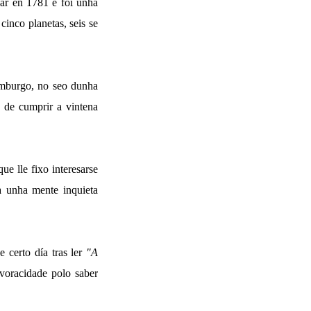
gar en 1781 e foi unha
inco planetas, seis se
mburgo, no seo dunha
s de cumprir a vintena
ue lle fixo interesarse
ra unha mente inquieta
e certo día tras ler
"A
voracidade polo saber