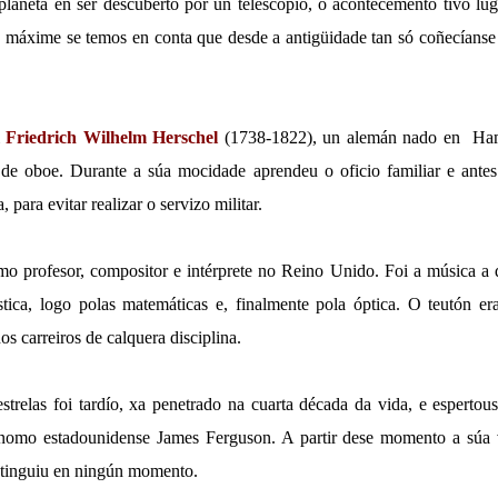
planeta en ser descuberto por un telescopio, o acontecemento tivo lu
, máxime se temos en conta que desde a antigüidade tan só coñecíanse c
i
Friedrich Wilhelm Herschel
(1738-1822), un alemán nado en Ha
s de oboe. Durante a súa mocidade aprendeu o oficio familiar e ante
, para evitar realizar o servizo militar.
mo profesor, compositor e intérprete no Reino Unido. Foi a música a q
stica, logo polas matemáticas e, finalmente pola óptica. O teutón e
os carreiros de calquera disciplina.
strelas foi tardío, xa penetrado na cuarta década da vida, e espertous
nomo estadounidense James Ferguson. A partir dese momento a súa 
xtinguiu en ningún momento.