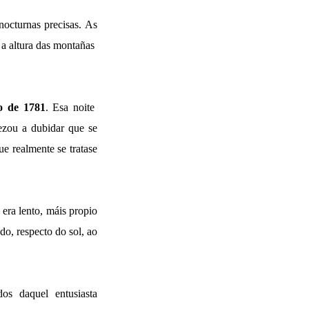
nocturnas precisas. As
e a altura das montañas
o de 1781
. Esa noite
ezou a dubidar que se
ue realmente se tratase
era lento, máis propio
do, respecto do sol, ao
os daquel entusiasta