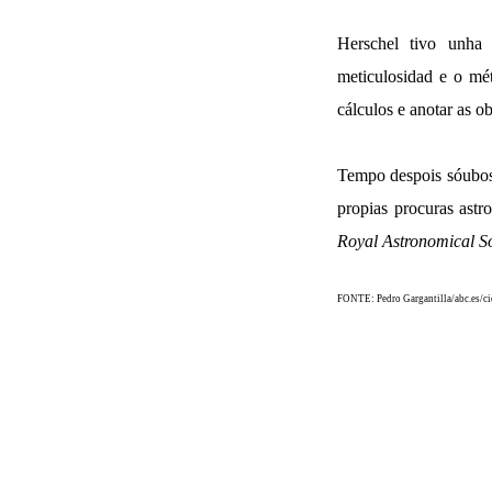
Herschel tivo unha
meticulosidad e o mét
cálculos e anotar as o
Tempo despois sóubos
propias procuras astr
Royal Astronomical So
FONTE: Pedro Gargantilla/abc.es/ci