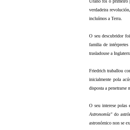
Urano foi o primeiro 
verdadeira revolución
incluímos a Terra.
O seu descubridor fo
familia de intérprete
trasladouse a Inglaterra
Friedrich traballou co
inicialmente pola acú
disposta a penetrarse n
O seu interese polas e
Astronomía"
do astró
astronómico non se e