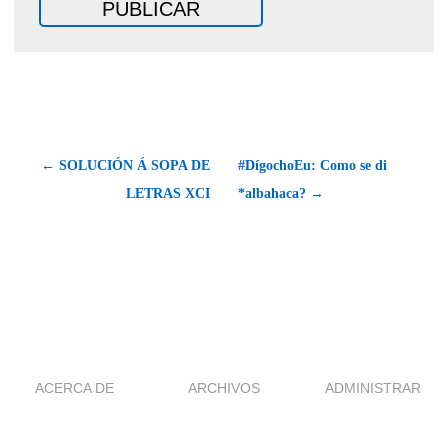
← SOLUCIÓN Á SOPA DE
#DígochoEu: Como se di
LETRAS XCI
*albahaca? →
ACERCA DE
ARCHIVOS
ADMINISTRAR