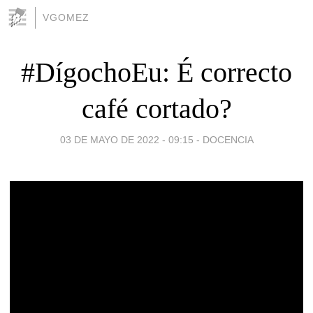
VGOMEZ
#DígochoEu: É correcto
café cortado?
03 DE MAYO DE 2022 - 09:15
-
DOCENCIA