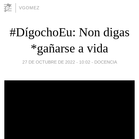
VGOMEZ
#DígochoEu: Non digas
*gañarse a vida
27 DE OCTUBRE DE 2022 - 10:02
-
DOCENCIA