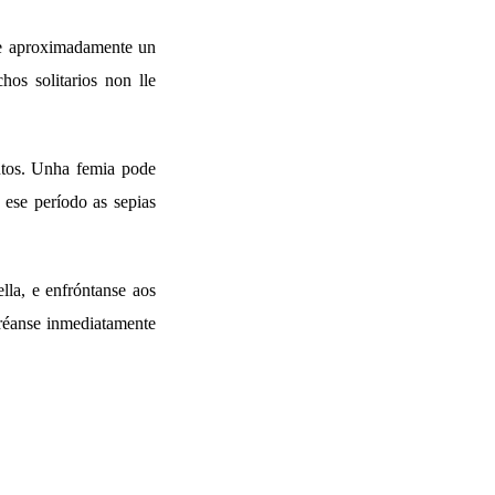
 de aproximadamente un
os solitarios non lle
utos. Unha femia pode
 ese período as sepias
lla, e enfróntanse aos
aréanse inmediatamente