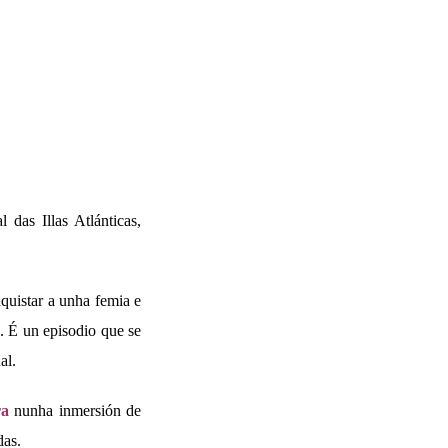
das Illas Atlánticas,
nquistar a unha femia e
. É un episodio que se
al.
ra
nunha inmersión de
das.