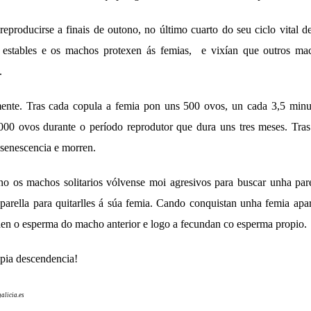
eproducirse a finais de outono, no último cuarto do seu ciclo vital
 estables e os machos protexen ás femias, e vixían que outros mach
.
ente. Tras cada copula a femia pon uns 500 ovos, un cada 3,5 min
000 ovos durante o período reprodutor que dura uns tres meses. Tras
e senescencia e morren.
no os machos solitarios vólvense moi agresivos para buscar unha pare
arella para quitarlles á súa femia. Cando conquistan unha femia ap
raen o esperma do macho anterior e logo a fecundan co esperma propio.
opia descendencia!
alicia.es