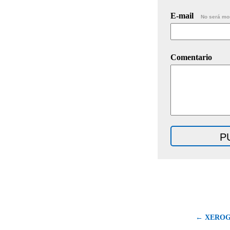
E-mail
No será mo
Comentario
← XEROG