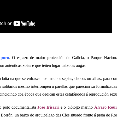
 puro
. O espazo de maior protección de Galicia, o Parque Nacional 
on auténticas xoias e que teñen lugar baixo as augas.
 loita na que se enfrascan os machos sepias, chocos ou xibas, para co
 solitarios mesmo interrompen a parellas que parecían xa formalizadas
oincidindo coa época que dedican estes cefalópodos á reprodución sexu
do polo documentalista
José Irisarri
e o biólogo mariño
Álvaro Rou
 Borrón, un baixo do arquipélago das Cíes situado fronte á praia de Ro