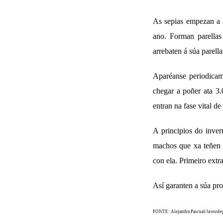
As sepias empezan a r
ano. Forman parellas
arrebaten á súa parella
Aparéanse periodicam
chegar a poñer ata 3.
entran na fase vital d
A principios do inver
machos que xa teñen p
con ela. Primeiro ext
Así garanten a súa pr
FONTE: Alejandra Pascual/
lavozdeg