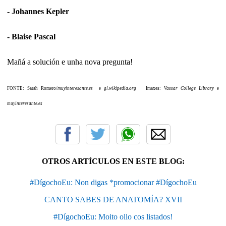
- Johannes Kepler
- Blaise Pascal
Mañá a solución e unha nova pregunta!
FONTE: Sarah Romero/
muyinteresante.es
e
gl.wikipedia.org
Imaxes:
Vassar College Library
e
muyinteresante.es
OTROS ARTÍCULOS EN ESTE BLOG:
#DígochoEu: Non digas *promocionar #DígochoEu
CANTO SABES DE ANATOMÍA? XVII
#DígochoEu: Moito ollo cos listados!