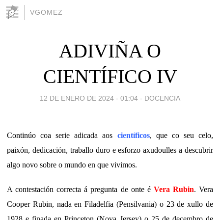
VGOMEZ
ADIVIÑA O
CIENTÍFICO IV
12 DE ENERO DE 2024 - 01:04
-
DOCENCIA
Continúo coa serie adicada aos
científicos
, que co seu celo,
paixón, dedicación, traballo duro e esforzo axudoulles a descubrir
algo novo sobre o mundo en que vivimos.
A contestación correcta á pregunta de onte é
Vera Rubin
. Vera
Cooper Rubin, nada en Filadelfia (Pensilvania) o 23 de xullo de
1928 e finada en Princeton (Nova Jersey) o 25 de decembro de