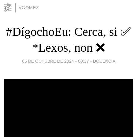
VGOMEZ
#DígochoEu: Cerca, si ✅
*Lexos, non ❌
05 DE OCTUBRE DE 2024 - 00:37
-
DOCENCIA