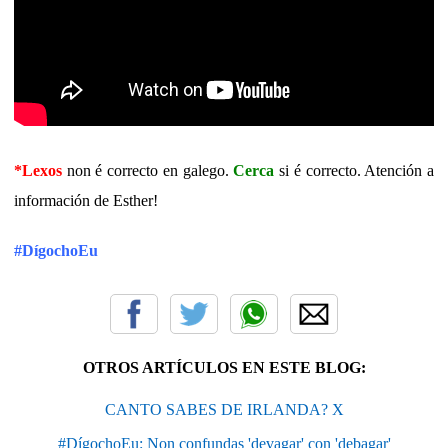
*Lexos
non é correcto en galego.
Cerca
si é correcto. Atención a
información de Esther!
#DígochoEu
OTROS ARTÍCULOS EN ESTE BLOG:
CANTO SABES DE IRLANDA? X
#DígochoEu: Non confundas 'devagar' con 'debagar'