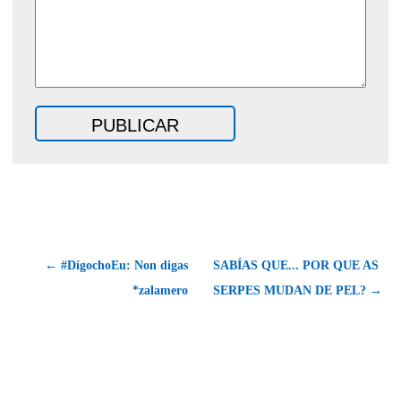
← #DígochoEu: Non digas
SABÍAS QUE... POR QUE AS
*zalamero
SERPES MUDAN DE PEL? →