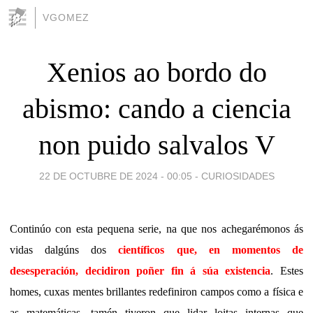
VGOMEZ
Xenios ao bordo do
abismo: cando a ciencia
non puido salvalos V
22 DE OCTUBRE DE 2024 - 00:05
-
CURIOSIDADES
Continúo con esta pequena serie, na que nos achegarémonos ás
vidas dalgúns dos
científicos que, en momentos de
desesperación, decidiron poñer fin á súa existencia
. Estes
homes, cuxas mentes brillantes redefiniron campos como a física e
as matemáticas, tamén tiveron que lidar loitas internas que