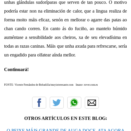
unhas glándulas sudoríparas que serven de tan pouco. O motivo
podería estar non na eliminación de calor, que a lingua realiza de
forma moito máis eficaz, senón en mellorar o agarre das patas ao
chan cando corren. En canto ás do fuciño, ao mantelo húmido
auméntase a sensibilidade aos cheiros, xa de seu elevadísima en
todas as razas caninas. Máis que unha axuda para refrescarse, sería
un engadido para olfatear aínda mellor.
Continuará!
FONTE: Vicente Fernández de Bobadilla/muyinteresante.com Imaxe: rover.com.es
OTROS ARTÍCULOS EN ESTE BLOG:
O PEIXE MÁIS GRANDE DE AUGA DOCE, ATA AGORA