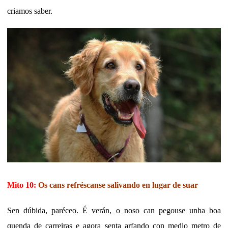
criamos saber.
Mito 10:
Os cans refréscanse salivando en lugar de suar
Sen dúbida, paréceo. É verán, o noso can pegouse unha boa
quenda de carreiras e agora senta arfando con medio metro de