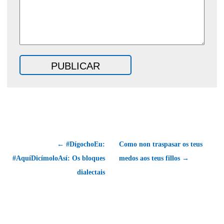
← #DígochoEu:
Como non traspasar os teus
#AquíDicímoloAsí: Os bloques
medos aos teus fillos →
dialectais