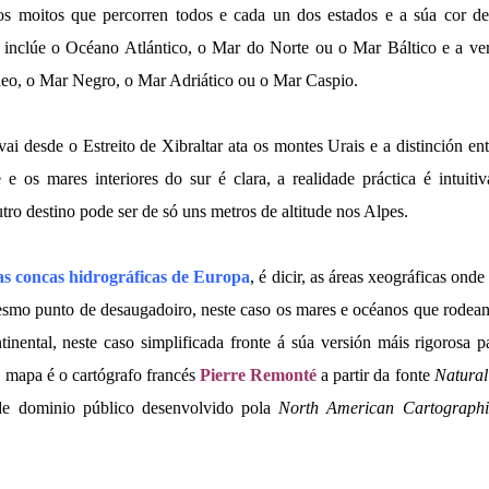
dos moitos que percorren todos e cada un dos estados e a súa cor de
l inclúe o Océano Atlántico, o Mar do Norte ou o Mar Báltico e a ver
neo, o Mar Negro, o Mar Adriático ou o Mar Caspio.
ai desde o Estreito de Xibraltar ata os montes Urais e a distinción en
 e os mares interiores do sur é clara, a realidade práctica é intuiti
utro destino pode ser de só uns metros de altitude nos Alpes.
as concas hidrográficas de Europa
, é dicir, as áreas xeográficas onde
smo punto de desaugadoiro, neste caso os mares e océanos que rodean 
tinental, neste caso simplificada fronte á súa versión máis rigorosa p
o mapa é o cartógrafo francés
Pierre Remonté
a partir da fonte
Natural
l de dominio público desenvolvido pola
North American Cartographic