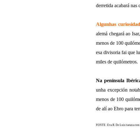
derretida acabará nas
Algunhas curiosidad
alemá chegará ao Isar
menos de 100 quilómet
esa divisoria fai que 
miles de quilómetros.
Na península Ibéric
unha excepción notab
menos de 100 quilómet
de alí ao Ebro para t
FONTE: Eva R. De Luis/xataca.com