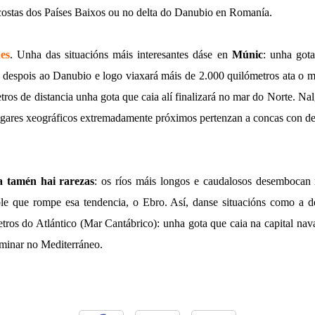
 costas dos Países Baixos ou no delta do Danubio en Romanía.
es
. Unha das situacións máis interesantes dáse en
Múnic
: unha gota
, despois ao Danubio e logo viaxará máis de 2.000 quilómetros ata o 
ros de distancia unha gota que caia alí finalizará no mar do Norte. Na
lugares xeográficos extremadamente próximos pertenzan a concas con de
a tamén hai rarezas
: os ríos máis longos e caudalosos desembocan 
le que rompe esa tendencia, o Ebro. Así, danse situacións como a d
ros do Atlántico (Mar Cantábrico): unha gota que caia na capital nav
erminar no Mediterráneo.