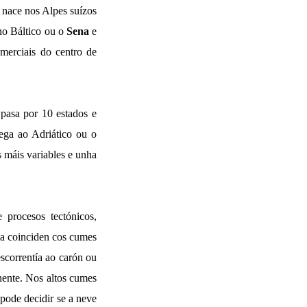
e nace nos Alpes suízos
no Báltico ou o
Sena
e
omerciais do centro de
 pasa por 10 estados e
ga ao Adriático ou o
 máis variables e unha
 procesos tectónicos,
bia coinciden cos cumes
scorrentía ao carón ou
inente. Nos altos cumes
 pode decidir se a neve