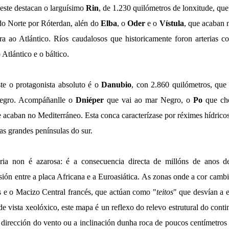
este destacan o larguísimo
Rin
, de 1.230 quilómetros de lonxitude, qu
o Norte por Róterdan, alén do
Elba
, o
Oder
e o
Vístula
, que acaban 
a ao Atlántico. Ríos caudalosos que historicamente foron arterias c
Atlántico e o báltico.
te o protagonista absoluto é o
Danubio
, con 2.860 quilómetros, que
egro. Acompáñanlle o
Dniéper
que vai ao mar Negro, o
Po
que che
 acaban no Mediterráneo. Esta conca caracterízase por réximes hídricos
as grandes penínsulas do sur.
ria non é azarosa: é a consecuencia directa de millóns de anos de
sión entre a placa Africana e a Euroasiática. As zonas onde a cor cam
s e o Macizo Central francés, que actúan como "
teitos
" que desvían a e
e vista xeolóxico, este mapa é un reflexo do relevo estrutural do cont
 dirección do vento ou a inclinación dunha roca de poucos centímetros