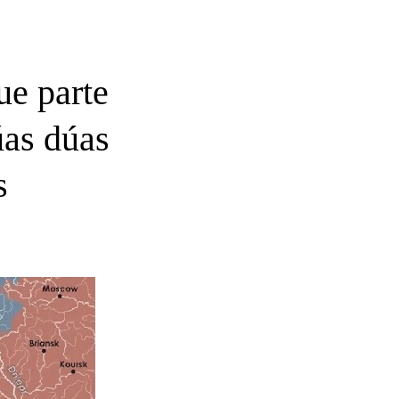
ue parte
úas dúas
s