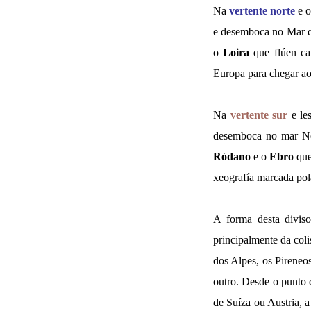
Na
vertente norte
e o
e desemboca no Mar d
o
Loira
que flúen car
Europa para chegar ao 
Na
vertente sur
e les
desemboca no mar N
Ródano
e o
Ebro
que
xeografía marcada pol
A forma desta diviso
principalmente da coli
dos Alpes, os Pireneo
outro. Desde o punto d
de Suíza ou Austria, a