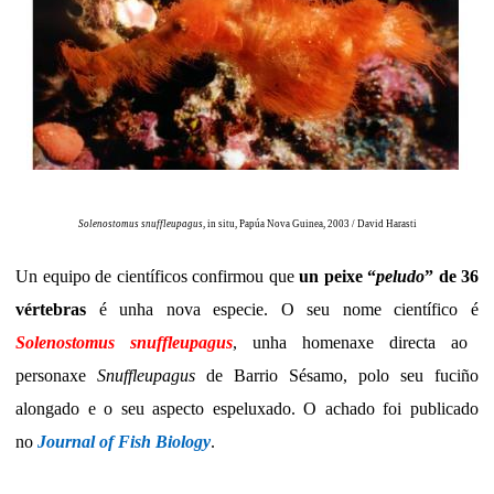
Solenostomus snuffleupagus
, in situ, Papúa Nova Guinea, 2003 / David Harasti
Un equipo de científicos confirmou que
un peixe “
peludo
” de 36
vértebras
é unha nova especie. O seu nome científico é
Solenostomus snuffleupagus
, unha homenaxe directa ao
personaxe
Snuffleupagus
de Barrio Sésamo, polo seu fuciño
alongado e o seu aspecto espeluxado. O achado foi publicado
no
Journal of Fish Biology
.