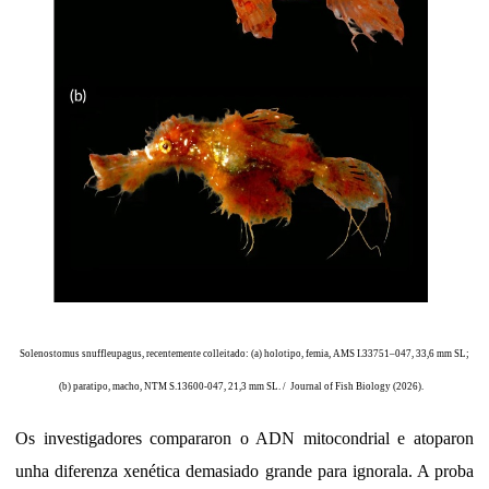
Solenostomus snuffleupagus, recentemente colleitado: (a) holotipo, femia, AMS I.33751–047, 33,6 mm SL;
(b) paratipo, macho, NTM S.13600-047, 21,3 mm SL. / Journal of Fish Biology (2026).
Os investigadores compararon o ADN mitocondrial e atoparon
unha diferenza xenética demasiado grande para ignorala. A proba