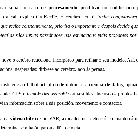
ar sería un caso de
procesamento preditivo
ou codificación p
ndo a cal, explica Ou’Keeffe, o cerebro non é “
unha computadora
 que recibe constantemente, prioriza o importante e despois decide qu
redí as súas inputs baseándose nas estimacións máis probables po
 novo o cerebro reacciona, incorpórao para refinar o seu modelo. Así, 
acións inesperadas; diríxese ao cerebro, non ás pernas.
distingue ao fútbol actual do de outrora é a
ciencia de datos
, apoia
cidade, GPS e tecnoloxías
wearable
ou vestibles. Incluso os propios b
vían información sobre a súa posición, movemento e contactos.
tan a
videoarbitraxe
ou VAR, axudado pola detección semiautomátic
determina se o balón pasou a liña de meta.