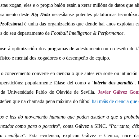
istas xogan, eles e o propio balón están a xerar millóns de datos que a
esamiento deste
Big Data
necesítanse potentes plataformas tecnolóxi
Profesional
é unha das organizacións que dende hai anos explotan es
vés do seu departamento de
Football Intelligence & Performance
.
anse á optimización dos programas de adestramento ou o deseño de t
físico e mental dos xogadores e o desempeño do equipo.
coñecemento converte en ciencia o que antes era sorte ou intuición é
persticións: popularmente fálase del como a ‘
lotería dos penaltis
’.
 da Universidade Pablo de Olavide de Sevilla,
Javier Gálvez Gon
steñen que na chamada pena máxima do fútbol
hai máis de ciencia que d
icos e leis do movemento humano que poden axudar a que a probabi
anzador como para o porteiro
”, conta Gálvez a SINC. “
Por tanto, déb
a científica
”. Esta evidencia, explican Gálvez e Cenizo, nace da