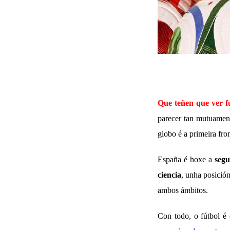
Que teñen que ver fú
parecer tan mutuament
globo é a primeira fron
España é hoxe a
seg
ciencia
, unha posición
ambos ámbitos.
Con todo, o fútbol é