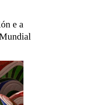
lón e a
 Mundial