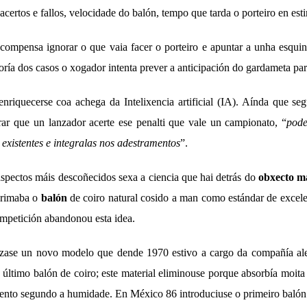
acertos e fallos, velocidade do balón, tempo que tarda o porteiro en es
compensa ignorar o que vaia facer o porteiro e apuntar a unha esquin
oría dos casos o xogador intenta prever a anticipación do gardameta pa
enriquecerse coa achega da Intelixencia artificial (IA). Aínda que s
rar que un lanzador acerte ese penalti que vale un campionato, “
pode
 existentes e integralas nos adestramentos
”.
spectos máis descoñecidos sexa a ciencia que hai detrás do
obxecto má
primaba o
balón
de coiro natural cosido a man como estándar de excele
ompetición abandonou esta idea.
ízase un novo modelo que dende 1970 estivo a cargo da compañía a
 último balón de coiro; este material eliminouse porque absorbía moita
nto segundo a humidade. En México 86 introduciuse o primeiro balón 