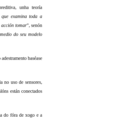
reditiva, unha teoría
 que examina toda a
e acción tomar
”, senón
r medio do seu modelo
o adestramento baséase
da no uso de sensores,
alóns están conectados
a do fóra de xogo e a