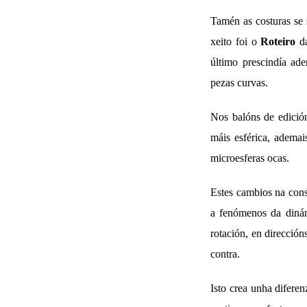
Tamén as costuras se s
xeito foi o
Roteiro
d
último prescindía ad
pezas curvas.
Nos balóns de edició
máis esférica, ademai
microesferas ocas.
Estes cambios na cons
a fenómenos da diná
rotación, en dirección
contra.
Isto crea unha difere