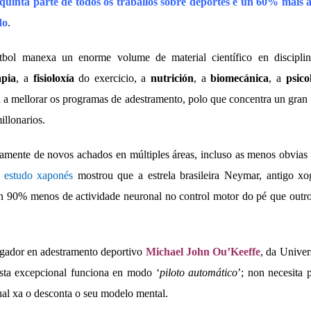
inta parte de todos os traballos sobre deportes e un 60% máis a
do
.
tbol manexa un enorme volume de material científico en discip
apia
, a
fisioloxía
do exercicio, a
nutrición
, a
biomecánica
, a
psico
 a mellorar os programas de adestramento, polo que concentra un gran 
illonarios.
uamente de novos achados en múltiples áreas, incluso as menos obvia
 estudo xaponés
mostrou que a estrela brasileira Neymar, antigo x
un 90% menos de actividade neuronal no control motor do pé que outro
igador en adestramento deportivo
Michael John Ou’Keeffe
, da Unive
ista excepcional funciona en modo ‘
piloto automático
’; non necesita
ual xa o desconta o seu modelo mental.