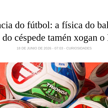
cia do fútbol: a física do ba
a do céspede tamén xogan o
18 DE JUNIO DE 2026 - 07:03
-
CURIOSIDADES