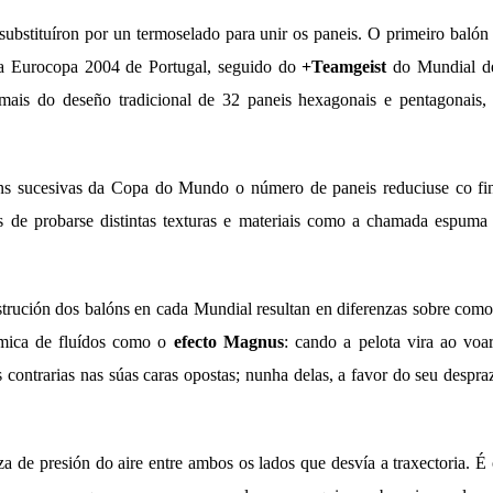
ubstituíron por un termoselado para unir os paneis. O primeiro balón 
a Eurocopa 2004 de Portugal, seguido do
+Teamgeist
do Mundial d
emais do deseño tradicional de 32 paneis hexagonais e pentagonais, 
ns sucesivas da Copa do Mundo o número de paneis reduciuse co fi
s de probarse distintas texturas e materiais como a chamada espuma 
trución dos balóns en cada Mundial resultan en diferenzas sobre com
mica de fluídos como o
efecto Magnus
: cando a pelota vira ao voar
s contrarias nas súas caras opostas; nunha delas, a favor do seu despr
nza de presión do aire entre ambos os lados que desvía a traxectoria. 