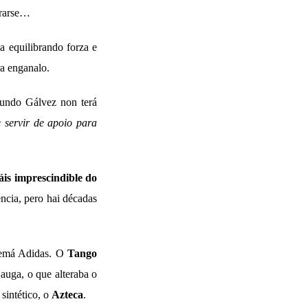
tirarse…
a equilibrando forza e
ra enganalo.
egundo Gálvez non terá
 servir de apoio para
is imprescindible do
ncia, pero hai décadas
lemá Adidas. O
Tango
 auga, o que alteraba o
sintético, o
Azteca
.