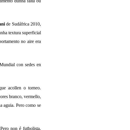
zamento dunha falta ou
ani
de Sudáfrica 2010,
nha textura superficial
portamento no aire era
 Mundial con sedes en
que acollen o torneo.
cores branco, vermello,
nha aguia. Pero como se
ero non é futbolista,