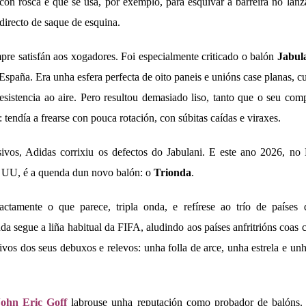
 con rosca e que se usa, por exemplo, para esquivar a barreira no lan
directo de saque de esquina.
pre satisfán aos xogadores. Foi especialmente criticado o balón
Jabul
paña. Era unha esfera perfecta de oito paneis e unións case planas, cu
esistencia ao aire. Pero resultou demasiado liso, tanto que o seu com
: tendía a frearse con pouca rotación, con súbitas caídas e viraxes.
ivos, Adidas corrixiu os defectos do Jabulani. E este ano 2026, no
UU, é a quenda dun novo balón: o
Trionda
.
ctamente o que parece, tripla onda, e refírese ao trío de países 
da segue a liña habitual da FIFA, aludindo aos países anfritrións coas 
ivos dos seus debuxos e relevos: unha folla de arce, unha estrela e u
John Eric Goff
labrouse unha reputación como probador de balóns. P