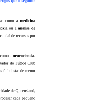
rtigos que o seguinte
linas como a
medicina
loxía
ou a
análise de
caudal de recursos por
s como a
neurociencia
.
ogador do Fútbol Club
s futbolistas de menor
rsidade de Queensland,
 procesar cada pequeno