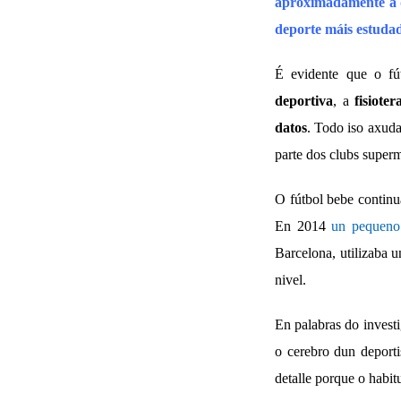
aproximadamente a qu
deporte máis estuda
É evidente que o fú
deportiva
, a
fisioter
datos
. Todo iso axuda
parte dos clubs superm
O fútbol bebe contin
En 2014
un pequeno
Barcelona, utilizaba 
nivel.
En palabras do invest
o cerebro dun deport
detalle porque o habit