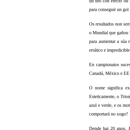
un tiro con efecto ou
para conseguir un gol 
Os resultados non sem
o Mundial que gañou Es
para aumentar a súa r
errático e impredicible
En campionatos suces
Canadá, México e EE 
O nome significa exa
Esteticamente, o Trion
azul e verde, e os mot
comportará no xogo?
Dende hai 20 anos,