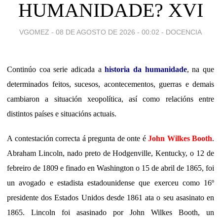
HUMANIDADE? XVI
VGOMEZ -
08 DE AGOSTO DE 2026 - 00:02
-
DOCENCIA
Continúo coa serie adicada a
historia da humanidade
, na que
determinados feitos, sucesos, acontecementos, guerras e demais
cambiaron a situación xeopolítica, así como relacións entre
distintos países e situacións actuais.
A contestación correcta á pregunta de onte é
John Wilkes Booth
.
Abraham Lincoln
, nado preto de Hodgenville, Kentucky, o 12 de
febreiro de 1809 e finado en Washington o 15 de abril de 1865, foi
un avogado e estadista estadounidense que exerceu como 16º
presidente dos Estados Unidos desde 1861 ata o seu asasinato en
1865. Lincoln foi asasinado por John Wilkes Booth, un