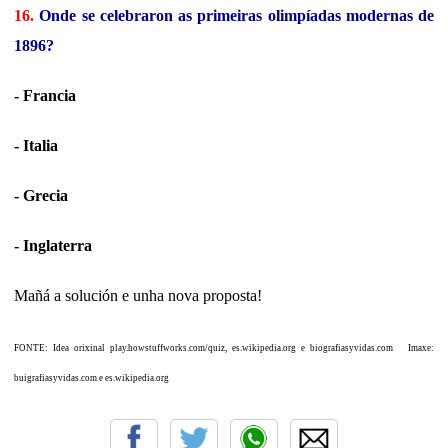
16.
Onde se celebraron as primeiras olimpíadas modernas de
1896?
- Francia
- Italia
- Grecia
- Inglaterra
Mañá a solución e unha nova proposta!
FONTE: Idea orixinal play.howstuffworks.com/quiz, es.wikipedia.org e biografiasyvidas.com
Imaxe:
buigrafiasyvidas.com e es.wikipedia.org