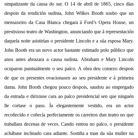
simpatizante da causa do sur. O 14 de abril de 1865, cinco días
despois da rendición sudista, John Wilkes Booth soubo que un
mensaxeiro da Casa Blanca chegara á Ford’s Opera House, un
prestixioso teatro de Washington, anunciando que á representación
daquela noite asistirían o presidente Lincoln e a súa esposa Mary.
John Booth era un novo actor bastante estimado polo público que
anos antes abrazara a causa sudista. Abraham e Mary Lincoln
ocuparon puntualmente o seu palco. A obra deu comezo despois
de que os presentes ovacionasen ao seu presidente e á primeira
dama. John Booth chegou pouco despois, saudou ao empregado
da entrada e dirixiuse cara ao palco presidencial sen que ninguén
lle cortase o paso. Ía elegantemente vestido, era un actor
recoñecido e coñecía perfectamente os carreiros dun teatro no que
traballara decenas de veces. Cando entrou no palco, o presidente
achábase inclinado cara adiante. Sostiña a man da súa muller na