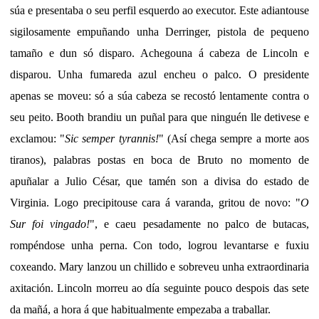
súa e presentaba o seu perfil esquerdo ao executor. Este adiantouse
sigilosamente empuñando unha Derringer, pistola de pequeno
tamaño e dun só disparo. Achegouna á cabeza de Lincoln e
disparou. Unha fumareda azul encheu o palco. O presidente
apenas se moveu: só a súa cabeza se recostó lentamente contra o
seu peito. Booth brandiu un puñal para que ninguén lle detivese e
exclamou: "
Sic semper tyrannis!
" (Así chega sempre a morte aos
tiranos), palabras postas en boca de Bruto no momento de
apuñalar a Julio César, que tamén son a divisa do estado de
Virginia. Logo precipitouse cara á varanda, gritou de novo: "
O
Sur foi vingado!
", e caeu pesadamente no palco de butacas,
rompéndose unha perna. Con todo, logrou levantarse e fuxiu
coxeando. Mary lanzou un chillido e sobreveu unha extraordinaria
axitación. Lincoln morreu ao día seguinte pouco despois das sete
da mañá, a hora á que habitualmente empezaba a traballar.