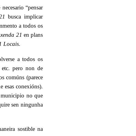
 necesario “pensar
21
busca implicar
ammento a todos os
xenda 21
en plans
1 Locais
.
lverse a todos os
, etc. pero non de
ros comúns (parece
e esas conexións).
o municipio no que
quire sen ningunha
aneira sostible na