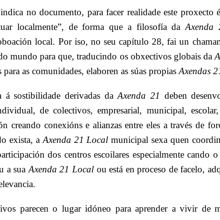
 indica no documento, para facer realidade este proxecto é
tuar localmente”, de forma que a filosofía da
Axenda 
oboación local. Por iso, no seu capítulo 28, fai un cham
do mundo para que, traducindo os obxectivos globais da
A
s para as comunidades, elaboren as súas propias
Axendas 2
ra á sostibilidade derivadas da
Axenda 21
deben desenvo
individual, de colectivos, empresarial, municipal, escolar
nón creando conexións e alianzas entre eles a través de fo
do exista, a
Axenda 21 Local
municipal sexa quen coordin
participación dos centros escoilares especialmente cando 
ou a sua
Axenda 21 Local
ou está en proceso de facelo, ad
elevancia.
ivos parecen o lugar idóneo para aprender a vivir de m