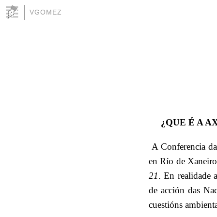
VGOMEZ
¿QUE É A A
A Conferencia da
en Río de Xaneir
21
. En realidade 
de acción das Na
cuestións ambienta