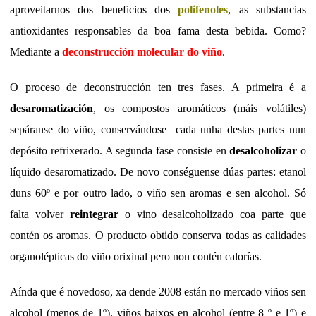
aproveitarnos dos beneficios dos
polifenoles
, as substancias
antioxidantes responsables da boa fama desta bebida. Como?
Mediante a
deconstrucción molecular do viño
.
O proceso de deconstrucción ten tres fases. A primeira é a
desaromatización
, os compostos aromáticos (máis volátiles)
sepáranse do viño, conservándose cada unha destas partes nun
depósito refrixerado. A segunda fase consiste en
desalcoholizar
o
líquido desaromatizado. De novo conséguense dúas partes: etanol
duns 60º e por outro lado, o viño sen aromas e sen alcohol. Só
falta volver
reintegrar
o vino desalcoholizado coa parte que
contén os aromas. O producto obtido conserva todas as calidades
organolépticas do viño orixinal pero non contén calorías.
Aínda que é novedoso, xa dende 2008 están no mercado viños sen
alcohol (menos de 1º), viños baixos en alcohol (entre 8 º e 1º) e