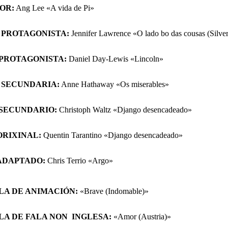
TOR
:
Ang Lee «A vida de Pi»
 PROTAGONISTA:
Jennifer Lawrence «O lado bo das cousas
(Silve
PROTAGONISTA
:
Daniel Day-Lewis «Lincoln»
 SECUNDARIA
:
Anne Hathaway «Os miserables»
SECUNDARIO:
Christoph Waltz «Django desencadeado»
ORIXINAL
:
Quentin Tarantino «Django desencadeado»
ADAPTADO
:
Chris Terrio «Argo»
LA DE ANIMACIÓN
:
«Brave (Indomable)»
LA DE FALA NON INGLESA
:
«Amor (Austria)»