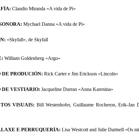
FÍA
:
Claudio Miranda «A vida de Pi»
 SONORA
:
Mychael Danna «A vida de Pi»
ÓN:
«Skyfall», de Skyfall
E
:
William Goldenberg «Argo»
 DE PRODUCIÓN
:
Rick Carter e Jim Erickson «Lincoln»
 DE VESTIARIO
:
Jacqueline Durran «Anna Karenina»
TOS VISUAIS:
Bill Westenhofer, Guillaume Rocheron, Erik-Ja
LAXE E PERRUQUERÍA:
Lisa Westcott and Julie Dartnell «Os m