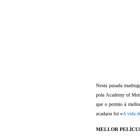
Nesta pasada madruga
pola Academy of Motio
que o permio á mellor
acadaou foi
«
A vida d
MELLOR PELÍCU