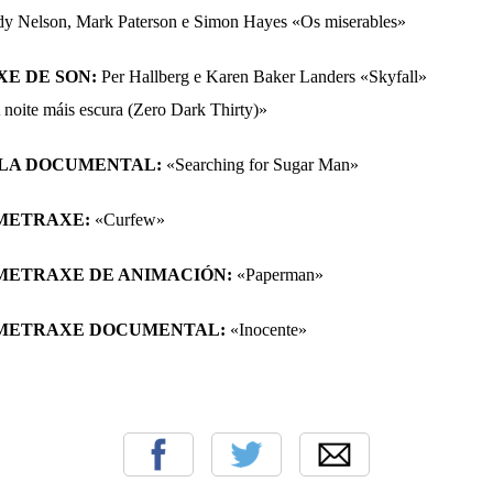
y Nelson, Mark Paterson e Simon Hayes «Os miserables»
E DE SON:
Per Hallberg e Karen Baker Landers «Skyfall»
 noite máis escura (Zero Dark Thirty)»
ULA DOCUMENTAL
:
«Searching for Sugar Man»
METRAXE
:
«Curfew»
ETRAXE DE ANIMACIÓN
:
«Paperman»
METRAXE DOCUMENTAL
:
«Inocente»