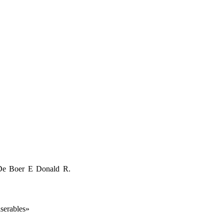
n De Boer E
Donald R.
iserables»