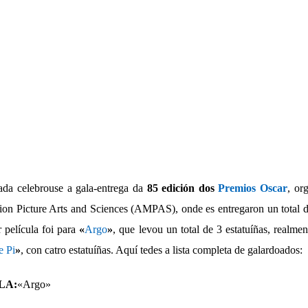
da celebrouse a gala-entrega da
85 edición dos
Premios Oscar
, or
n Picture Arts and Sciences (AMPAS), onde es entregaron un total d
 película foi para
«
Argo
»
, que levou un total de 3 estatuíñas
, realme
e Pi
»
, con catro estatuíñas. Aquí tedes a lista completa de galardoados:
LA
:
«Argo»