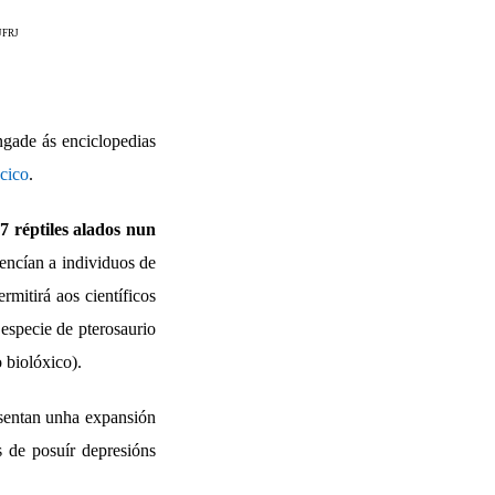
UFRJ
ngade ás enciclopedias
cico
.
7 réptiles alados nun
encían a individuos de
rmitirá aos científicos
especie de pterosaurio
 biolóxico).
resentan unha expansión
s de posuír depresións