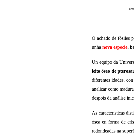
Reco
O achado de fósiles 
unha
nova especie
, 
Un equipo da Univers
leito óseo de pterosa
diferentes idades, con
analizar como maduran
despois da análise ini
As características dis
ósea en forma de cris
redondeadas na superf