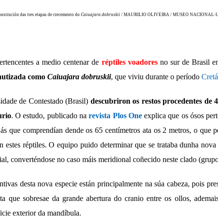
nstrución das tres etapas de crecemento do
Caiuajara
dobruskii
/ MAURILIO OLIVEIRA / MUSEO NACIONAL-
pertencentes a medio centenar de
réptiles voadores
no sur de Brasil e
bautizada como
Caiuajara
dobruskii
, que viviu durante o período
Cretá
idade de Contestado (Brasil)
descubriron os restos procedentes de 4
urio
. O estudo, publicado na
revista Plos One
explica que os ósos pert
 ás que comprendían dende os 65 centímetros ata os 2 metros, o que pe
 estes réptiles. O equipo puido determinar que se trataba dunha nova 
cial, converténdose no caso máis meridional coñecido neste clado (grupo
tintivas desta nova especie están principalmente na súa cabeza, pois p
ta que sobresae da grande abertura do cranio entre os ollos, ademai
icie exterior da mandíbula.