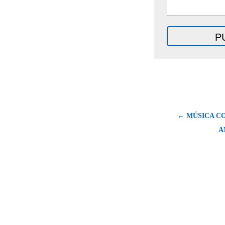
← MÚSICA C
A