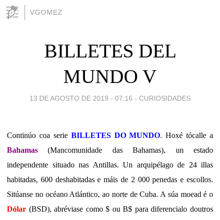
VGOMEZ
BILLETES DEL
MUNDO V
13 DE AGOSTO DE 2019 - 07:16
-
CURIOSIDADES
Continúo coa serie
BILLETES DO MUNDO
. Hoxé tócalle a
Bahamas
(Mancomunidade das Bahamas), un estado
independente situado nas Antillas. Un arquipélago de 24 illas
habitadas, 600 deshabitadas e máis de 2 000 penedas e escollos.
Sitúanse no océano Atlántico, ao norte de Cuba. A súa moead é o
Dólar
(BSD), abréviase como $ ou B$ para diferencialo doutros