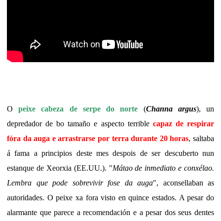
O
peixe cabeza de serpe do norte
(
Channa argus
), un
depredador de bo tamaño e aspecto terrible
capaz de respirar
fóra da auga e arrastrarse por terra durante 20 horas
, saltaba
á fama a principios deste mes despois de ser descuberto nun
estanque de Xeorxia (EE.UU.). "
Mátao de inmediato e conxélao.
Lembra que pode sobrevivir fose da auga
", aconsellaban as
autoridades. O peixe xa fora visto en quince estados. A pesar do
alarmante que parece a recomendación e a pesar dos seus dentes