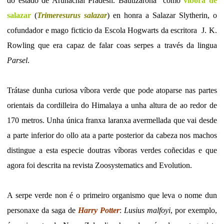
do estado de Arunachal Pradesh. Bautizárona como
víbora de
salazar
(
Trimeresurus salazar
) en honra a Salazar Slytherin, o
cofundador e mago ficticio da Escola Hogwarts da escritora J. K.
Rowling que era capaz de falar coas serpes a través da lingua
Parsel
.
Trátase dunha curiosa víbora verde que pode atoparse nas partes
orientais da cordilleira do Himalaya a unha altura de ao redor de
170 metros. Unha única franxa laranxa avermellada que vai desde
a parte inferior do ollo ata a parte posterior da cabeza nos machos
distingue a esta especie doutras víboras verdes coñecidas e que
agora foi descrita na revista Zoosystematics and Evolution.
A serpe verde non é o primeiro organismo que leva o nome dun
personaxe da saga de
Harry Potter
:
Lusius malfoyi
, por exemplo,