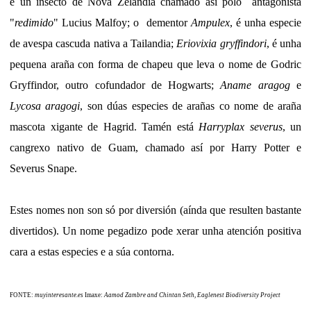
é un insecto de Nova Zelandia chamado así polo antagonista
"
redimido
" Lucius Malfoy; o dementor
Ampulex
, é unha especie
de avespa cascuda nativa a Tailandia;
Eriovixia gryffindori
, é unha
pequena araña con forma de chapeu que leva o nome de Godric
Gryffindor, outro cofundador de Hogwarts;
Aname aragog
e
Lycosa aragogi
, son dúas especies de arañas co nome de araña
mascota xigante de Hagrid. Tamén está
Harryplax severus
, un
cangrexo nativo de Guam, chamado así por Harry Potter e
Severus Snape.
Estes nomes non son só por diversión (aínda que resulten bastante
divertidos). Un nome pegadizo pode xerar unha atención positiva
cara a estas especies e a súa contorna.
FONTE:
muyinteresante.es
Imaxe:
Aamod Zambre and Chintan Seth, Eaglenest Biodiversity Project