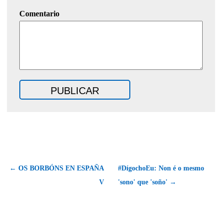
Comentario
← OS BORBÓNS EN ESPAÑA
#DígochoEu: Non é o mesmo
V
'sono' que 'soño' →