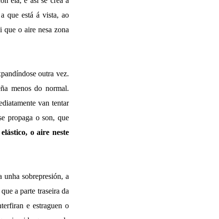
n ela, e así se crea a
 que está á vista, ao
i que o aire nesa zona
xpandíndose outra vez.
teña menos do normal.
ediatamente van tentar
se propaga o son, que
ástico, o aire neste
ra unha sobrepresión, a
que a parte traseira da
terfiran e estraguen o