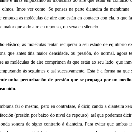
te e atrás empuxando as moléculas do aire que están en contacto co
 oímos. Imos ver como. Se pensas na parte dianteira da membrana, a
e empuxa as moléculas de aire que están en contacto con ela, o que fa
 maior que a do aire en repouso, ou sexa en silencio.
o elástico, as moléculas tentan recuperar o seu estado de equilibrio e
ona que antes tiña maior densidade, ou presión, do normal, agora 
e as moléculas de aire comprimen ás que están ao seu lado, que inm
 empuxando ás seguintes e así sucesivamente. Esta é a forma na que 
nte unha perturbación de presión que se propaga por un medio el
oso oído
.
mbrana fai o mesmo, pero en contrafase, é dicir, cando a dianteira xe
efacción (presión por baixo do nivel de repouso), así que podemos dicir 
nda sonora de signo contrario á dianteira. Para evitar que ambas in