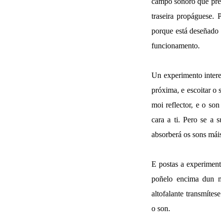
campo sonoro que pre
traseira propáguese. 
porque está deseñado p
funcionamento.
Un experimento interes
próxima, e escoitar o 
moi reflector, e o son
cara a ti. Pero se a 
absorberá os sons máis
E postas a experimenta
poñelo encima dun m
altofalante transmíte
o son.