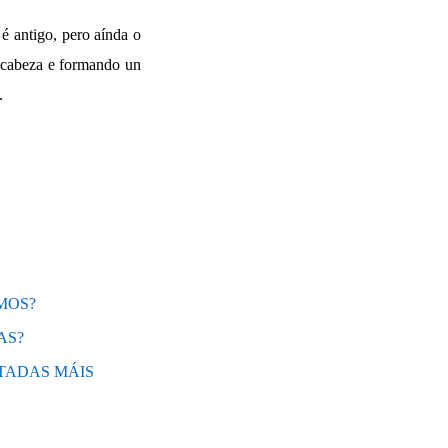
 é antigo, pero aínda o
úa cabeza e formando un
.
MOS?
AS?
TADAS MÁIS