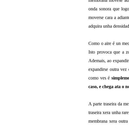
membrana móvese adian
onda sonora que logo
moverse cara a adiant
adquira unha densidade
Como o aire é un medi
Isto provoca que a z
Ademais, ao expandirs
expandirse outra vez
como ves é
simpleme
caso, e chega ata o n
A parte traseira da me
traseira xera unha rar
membrana xera outra o