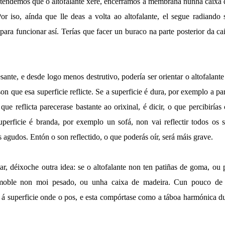
tendemos que o altofalante xere, encerramos a membrana nunha caixa 
Por iso, aínda que lle deas a volta ao altofalante, el segue radiando 
ara funcionar así. Terías que facer un buraco na parte posterior da c
ante, e desde logo menos destrutivo, podería ser orientar o altofalante
son que esa superficie reflicte. Se a superficie é dura, por exemplo a pa
 que reflicta parecerase bastante ao orixinal, é dicir, o que percibirías
superficie é branda, por exemplo un sofá, non vai reflectir todos os 
 agudos. Entón o son reflectido, o que poderás oír, será máis grave.
r, déixoche outra idea: se o altofalante non ten patiñas de goma, ou 
oble non moi pesado, ou unha caixa de madeira. Cun pouco de s
se á superficie onde o pos, e esta compórtase como a táboa harmónica d