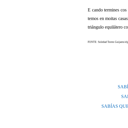
E cando termines cos e
temos en moitas casas)
triángulo equilátero co
FONTE: Soledad Torres Guijarro
/el
SAB
SA
SABÍAS QU