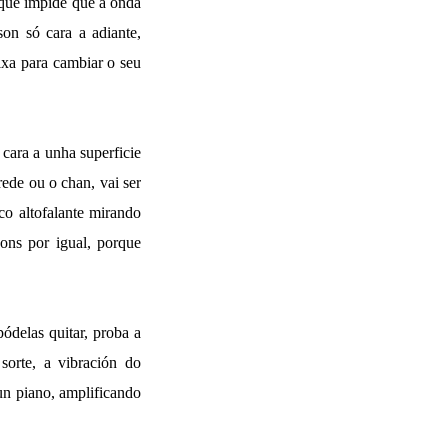
que impide que a onda
son só cara a adiante,
aixa para cambiar o seu
 cara a unha superficie
rede ou o chan, vai ser
 co altofalante mirando
sons por igual, porque
pódelas quitar, proba a
orte, a vibración do
un piano, amplificando