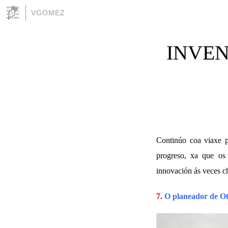
VGOMEZ
INVEN
Continúo coa viaxe p
progreso, xa que os
innovación ás veces ch
7.
O planeador de Ott