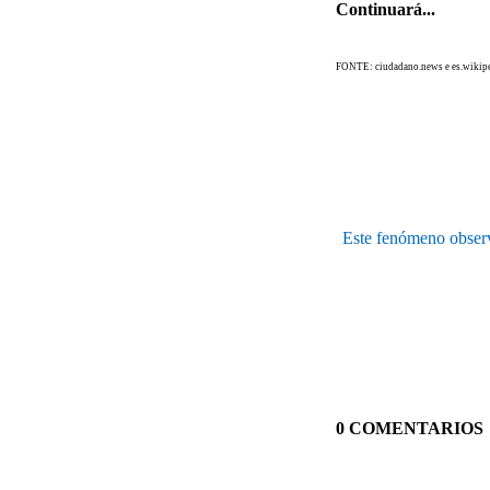
Continuará...
FONTE: ciudadano.news e es.wikipe
Este fenómeno observa
0 COMENTARIOS