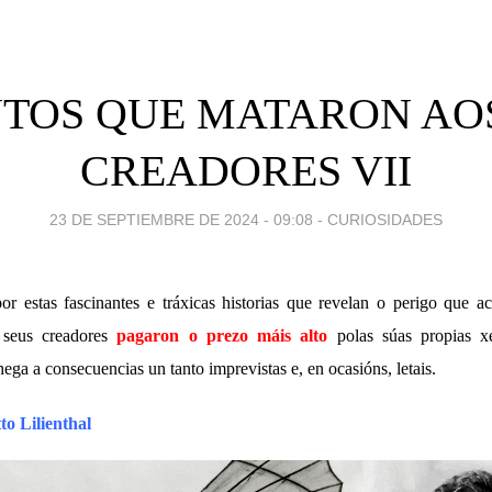
TOS QUE MATARON AO
CREADORES VII
23 DE SEPTIEMBRE DE 2024 - 09:08
-
CURIOSIDADES
or estas fascinantes e tráxicas historias que revelan o perigo que 
 seus creadores
pagaron o prezo máis alto
polas súas propias xe
ega a consecuencias un tanto imprevistas e, en ocasións, letais.
o Lilienthal