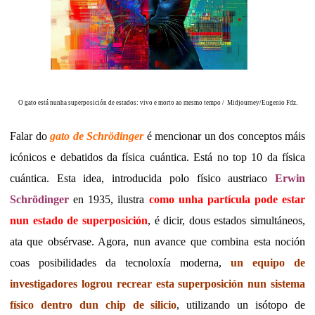
O gato está nunha superposición de estados: vivo e morto ao mesmo tempo / Midjourney/Eugenio Fdz.
Falar do
gato de Schrödinger
é mencionar un dos conceptos máis
icónicos e debatidos da física cuántica. Está no top 10 da física
cuántica. Esta idea, introducida polo físico austriaco
Erwin
Schrödinger
en 1935, ilustra
como unha partícula pode estar
nun estado de superposición
, é dicir, dous estados simultáneos,
ata que obsérvase
. Agora, nun avance que combina esta noción
coas posibilidades da tecnoloxía moderna,
un equipo de
investigadores logrou recrear esta superposición nun sistema
físico dentro dun chip de silicio
, utilizando un isótopo de