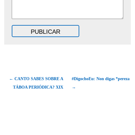
← CANTO SABES SOBRE A
#DígochoEu: Non digas *pereza
TÁBOA PERIÓDICA? XIX
→