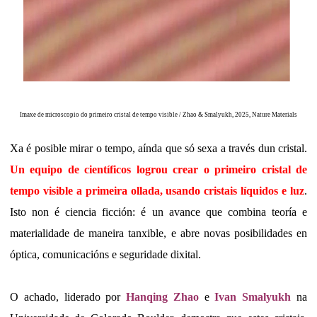
Imaxe de microscopio do primeiro cristal de tempo visible
/
Zhao & Smalyukh, 2025, Nature Materials
Xa é posible mirar o tempo, aínda que só sexa a través dun cristal.
Un equipo de científicos logrou crear o primeiro cristal de
tempo visible a primeira ollada, usando cristais líquidos e luz
.
Isto non é ciencia ficción: é un avance que combina teoría e
materialidade de maneira tanxible, e abre novas posibilidades en
óptica, comunicacións e seguridade dixital.
O achado, liderado por
Hanqing Zhao
e
Ivan Smalyukh
na