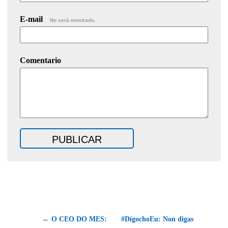
E-mail
No será mostrado.
Comentario
← O CEO DO MES:
#DígochoEu: Non digas