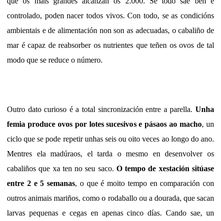
que os máis grandes alcanzan os 2.000. Se todo sae ben e
controlado, poden nacer todos vivos. Con todo, se as condicións
ambientais e de alimentación non son as adecuadas, o cabaliño de
mar é capaz de reabsorber os nutrientes que teñen os ovos de tal
modo que se reduce o número.
Outro dato curioso é a total sincronización entre a parella.
Unha
femia produce ovos por lotes sucesivos e pásaos ao macho
, un
ciclo que se pode repetir unhas seis ou oito veces ao longo do ano.
Mentres ela madúraos, el tarda o mesmo en desenvolver os
cabaliños que xa ten no seu saco.
O tempo de xestación sitúase
entre 2 e 5 semanas
, o que é moito tempo en comparación con
outros animais mariños, como o rodaballo ou a dourada, que sacan
larvas pequenas e cegas en apenas cinco días. Cando sae, un