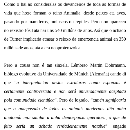
Como o hai ao consideralas os devanceiros de toda as formas de
vida que hoxe forman o reino Animalia, desde peixes ata aves,
pasando por mamíferos, moluscos ou réptiles. Pero non aparecen
no rexistro fósil ata hai uns 540 millóns de anos. Así que o achado
de Turner implicaría atrasar o reloxo da emerxencia animal en 350
millóns de anos, ata a era neoproterozoica.
Pero a cousa non é tan sinxela. Lémbrao Martin Dohrmann,
biólogo evolutivo da Universidade de Múnich (Alemaña) cando di
que “
a interpretación destas estruturas como esponxas é
certamente controvertida e non será universalmente aceptada
pola comunidade científica
”. Pero de logralo, “
tamén significaría
que o antepasado de todos os animais modernos tiña unha
anatomía moi similar a unha demosponxa queratosa, o que de
feito sería un achado verdadeiramente notable
”, engade