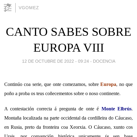
VGOMEZ
CANTO SABES SOBRE
EUROPA VIII
12 DE OCTUBRE DE 2022 - 09:24
-
DOCENCIA
Continúo coa serie, que onte comezamos, sobre
Europa
, no que
poño a proba os teus coñecementos sobre o noso continente.
A contestación correcta á pregunta de onte é
Monte Elbrús
.
Montaña localizada na parte occidental da cordilleira do Cáucaso,
en Rusia, preto da fronteira coa Xeorxia. O Cáucaso, xunto cos
Urais, por convención histórica unicamente (e sen base