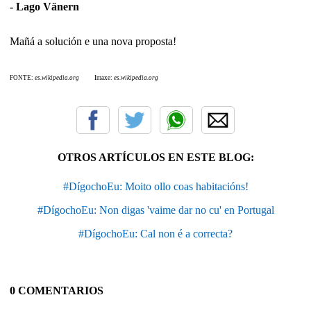
- Lago Vänern
Mañá a solución e una nova proposta!
FONTE:
es.wikipedia.org
Imaxe:
es.wikipedia.org
OTROS ARTÍCULOS EN ESTE BLOG:
#DígochoEu: Moito ollo coas habitacións!
#DígochoEu: Non digas 'vaime dar no cu' en Portugal
#DígochoEu: Cal non é a correcta?
0 COMENTARIOS