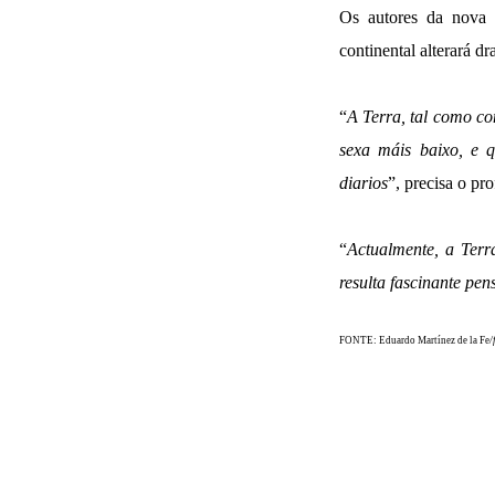
Os autores da nova 
continental alterará d
“
A Terra, tal como co
sexa máis baixo, e q
diarios
”, precisa o pr
“
Actualmente, a Terr
resulta fascinante pe
FONTE: Eduardo Martínez de la Fe
/