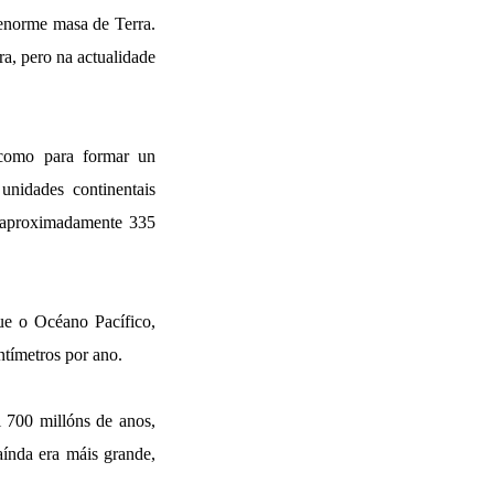
 enorme masa de Terra.
a, pero na actualidade
, como para formar un
unidades continentais
i aproximadamente 335
que o Océano Pacífico,
ntímetros por ano.
 700 millóns de anos,
aínda era máis grande,