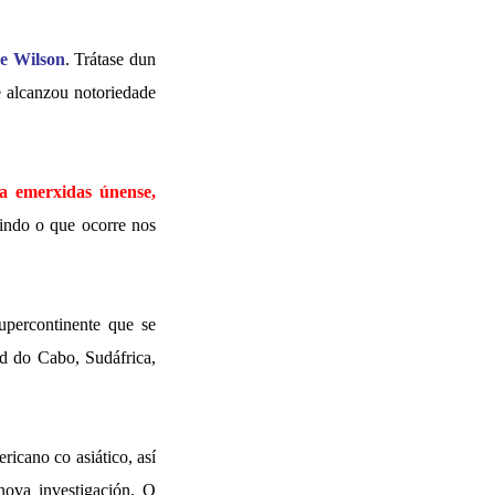
de Wilson
. Trátase dun
e alcanzou notoriedade
ra emerxidas únense,
indo o que ocorre nos
upercontinente que se
ad do Cabo, Sudáfrica,
ricano co asiático, así
nova investigación. O