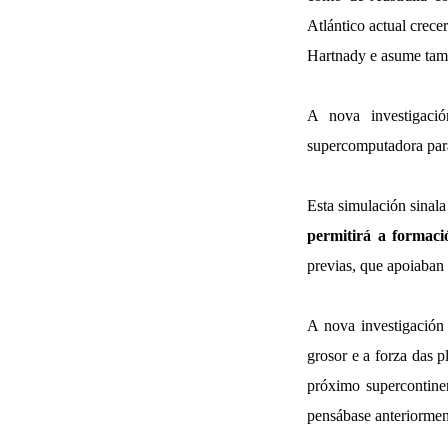
Atlántico actual crec
Hartnady e asume tamé
A nova investigaci
supercomputadora para
Esta simulación sinal
permitirá a formac
previas, que apoiaban
A nova investigación 
grosor e a forza das p
próximo supercontine
pensábase anteriormen