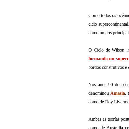
Como todos os océano
ciclo supercontinenta
como un dos principai
O Ciclo de Wilson i
formando un superc
bordos construtivos e 
Nos anos 90 do sécul
denominou
Amasia
, 
como de Roy Livermor
Ambas as teorías postu
como de Australia co