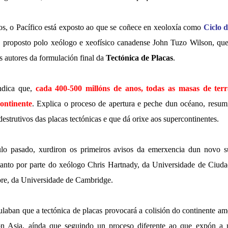
s, o Pacífico está exposto ao que se coñece en xeoloxía como
Ciclo 
l, proposto polo xeólogo e xeofísico canadense John Tuzo Wilson, qu
s autores da formulación final da
Tectónica de Placas
.
ndica que,
cada 400-500 millóns de anos, todas as masas de ter
ontinente
. Explica o proceso de apertura e peche dun océano, resum
destrutivos das placas tectónicas e que dá orixe aos supercontinentes.
o pasado, xurdiron os primeiros avisos da emerxencia dun novo s
tanto por parte do xeólogo Chris Hartnady, da Universidade de Ciud
e, da Universidade de Cambridge.
laban que a tectónica de placas provocará a colisión do continente ame
n Asia, aínda que seguindo un proceso diferente ao que expón a 