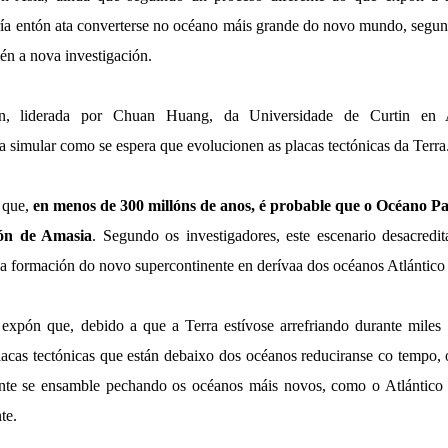
ería entón ata converterse no océano máis grande do novo mundo, segu
n a nova investigación.
ón, liderada por Chuan Huang, da Universidade de Curtin en A
 simular como se espera que evolucionen as placas tectónicas da Terra
a que,
en menos de 300 millóns de anos, é probable que o Océano Pac
ión de Amasia
. Segundo os investigadores, este escenario desacredita
 a formación do novo supercontinente en derívaa dos océanos Atlántico 
expón que, debido a que a Terra estívose arrefriando durante miles
lacas tectónicas que están debaixo dos océanos reduciranse co tempo, 
nte se ensamble pechando os océanos máis novos, como o Atlántico 
te.