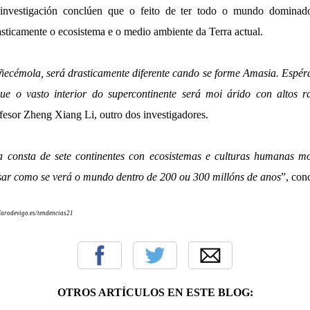
investigación conclúen que o feito de ter todo o mundo domina
rasticamente o ecosistema e o medio ambiente da Terra actual.
ñecémola, será drasticamente diferente cando se forme Amasia. Espér
ue o vasto interior do supercontinente será moi árido con altos 
ofesor Zheng Xiang Li, outro dos investigadores.
a consta de sete continentes con ecosistemas e culturas humanas moi
nsar como se verá o mundo dentro de 200 ou 300 millóns de anos
”, con
farodevigo.es/tendencias21
OTROS ARTÍCULOS EN ESTE BLOG: