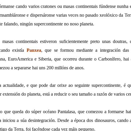
órmanse cando varios cratones ou masas continentais fúndense nunha
msambláronse e dispersáronse varias veces no pasado xeolóxico da Terr
te falando, ningún supercontinente no noso planeta.
masas continentais estiveron suficientemente preto unas doutras
 cando existía
Panxea
, que se formou
mediante a integración das 
na, EuroAmerica e Siberia, que ocorreu durante o Carbonífero, ha
mezou a separarse hai uns 200 millóns de anos.
 actualidade, e que pode dar orixe ao seguinte supercontinente, é 
 extensión do planeta, está a reducir o seu tamaño a razón de varios ce
o que queda do súper océano Pantalasa, que comezou a formarse hai
 iniciou a súa desintegración. Desde a época dos dinosauros, cando 
tigo da Terra, foi facéndose cada vez máis pequeno.